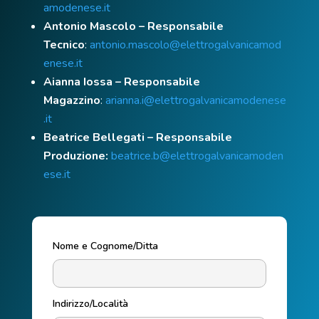
amodenese.it
Antonio Mascolo – Responsabile
Tecnico
:
antonio.mascolo@elettrogalvanicamod
enese.it
Aianna Iossa – Responsabile
Magazzino
:
arianna.i@elettrogalvanicamodenese
.it
Beatrice Bellegati – Responsabile
Produzione:
beatrice.b@elettrogalvanicamoden
ese.it
Nome e Cognome/Ditta
Indirizzo/Località